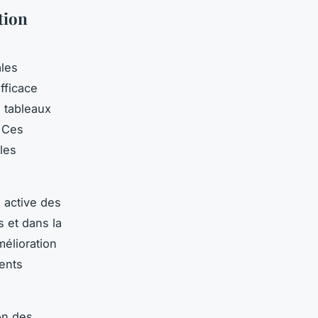
tion
ales
fficace
s tableaux
. Ces
les
 active des
s et dans la
mélioration
ments
ion des