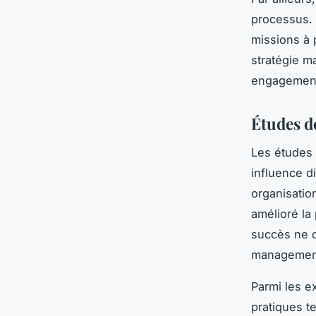
processus. 
missions à p
stratégie m
engagement 
Études d
Les études
influence d
organisatio
amélioré la 
succès ne d
managemen
Parmi les e
pratiques te