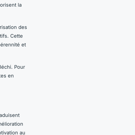
orisent la
risation des
ifs. Cette
pérennité et
léchi. Pour
tes en
raduisent
élioration
tivation au