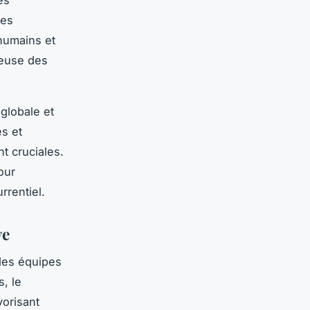
les
humains et
reuse des
globale et
es et
t cruciales.
our
rrentiel.
ve
 des équipes
s, le
vorisant