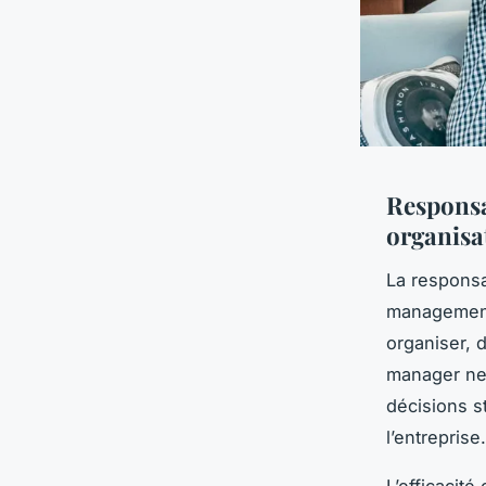
Responsa
organisa
La responsa
management 
organiser, d
manager ne 
décisions s
l’entreprise.
L’efficacit