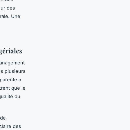
our des
érale. Une
gériales
management
s plusieurs
sparente a
trent que le
ualité du
 de
claire des