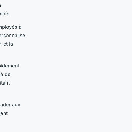
s
tifs.
employés à
ersonnalisé.
 et la
apidement
sé de
itant
eader aux
ment