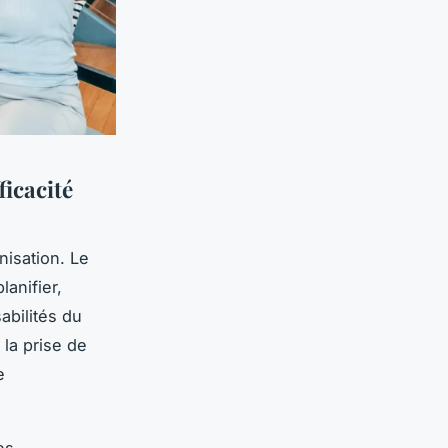
icacité
nisation. Le
anifier,
abilités du
 la prise de
e
es