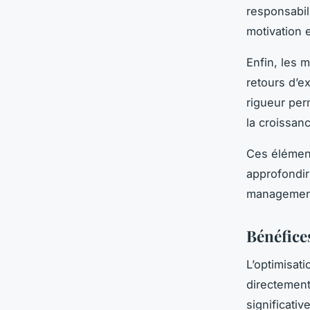
responsabil
motivation e
Enfin, les 
retours d’ex
rigueur perm
la croissan
Ces élément
approfondi
managemen
Bénéfice
L’optimisat
directement
significati