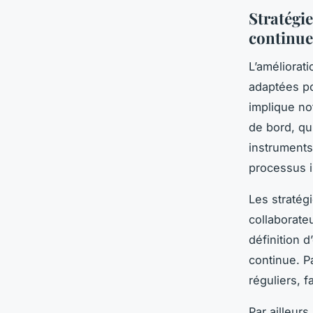
Stratégi
continue
L’améliorat
adaptées po
implique no
de bord, qu
instruments
processus i
Les stratég
collaborate
définition d
continue. P
réguliers, f
Par ailleurs