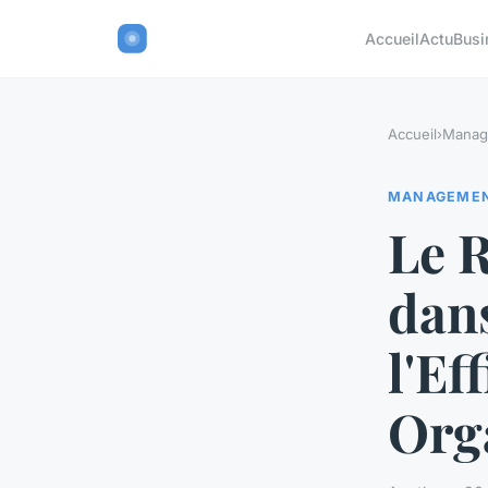
Accueil
Actu
Busi
Accueil
›
Manag
MANAGEME
Le 
dans
l'Ef
Orga