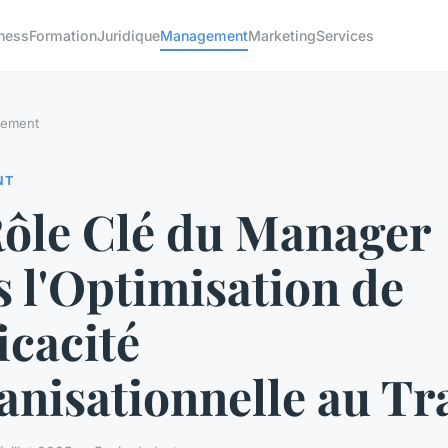
ness
Formation
Juridique
Management
Marketing
Services
ement
NT
Rôle Clé du Manager
 l'Optimisation de
ficacité
nisationnelle au Tra