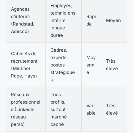
Employés,
Agences
techniciens,
d’intérim
Rapi
intérim
Moyen
(Randstad,
de
longue
Adecco)
durée
Cadres,
Cabinets de
experts,
Moy
recrutement
Très
postes
enn
(Michael
élevé
stratégique
e
Page, Hays)
s
Réseaux
Tous
professionnel
profils,
Vari
Très
s (LinkedIn,
surtout
able
élevé
réseau
marché
perso)
caché