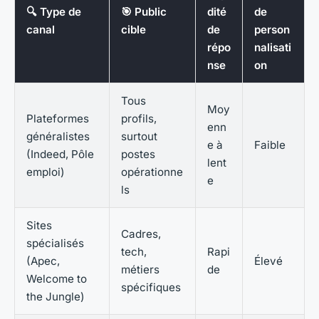
🔍 Type de
🎯 Public
dité
de
canal
cible
de
person
répo
nalisati
nse
on
Tous
Moy
Plateformes
profils,
enn
généralistes
surtout
e à
Faible
(Indeed, Pôle
postes
lent
emploi)
opérationne
e
ls
Sites
Cadres,
spécialisés
tech,
Rapi
(Apec,
Élevé
métiers
de
Welcome to
spécifiques
the Jungle)